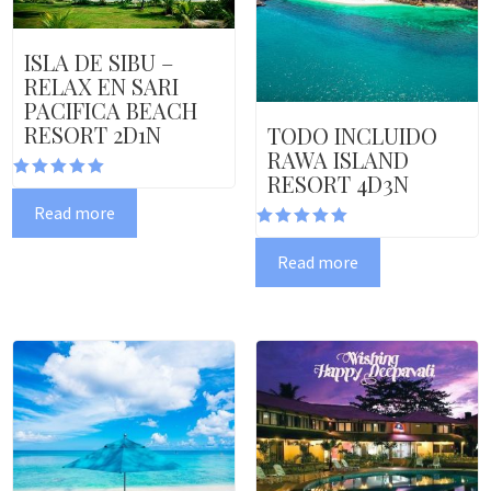
ISLA DE SIBU –
RELAX EN SARI
PACIFICA BEACH
RESORT 2D1N
TODO INCLUIDO
RAWA ISLAND
RESORT 4D3N
Rated
5.00
Read more
out of 5
Rated
5.00
Read more
out of 5