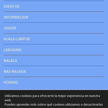
EVENTOS
INFORMACION
JOHOR
KUALA LUMPUR
LANGKAWI
MALACA
MAS MALASIA
PENANG
Utilizamos cookies para ofrecerte la mejor experiencia en nuestra
web.
Puedes aprender más sobre qué cookies utilizamos o desactivarlas
Copyright © 2020-2025 Malasia Turismo