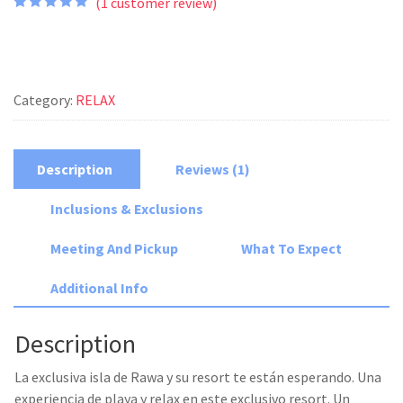
(
1
customer review)
Rated
1
5.00
out of 5
based on
customer
rating
Category:
RELAX
Description
Reviews (1)
Inclusions & Exclusions
Meeting And Pickup
What To Expect
Additional Info
Description
La exclusiva isla de Rawa y su resort te están esperando. Una
experiencia de playa y relax en este exclusivo resort. Un