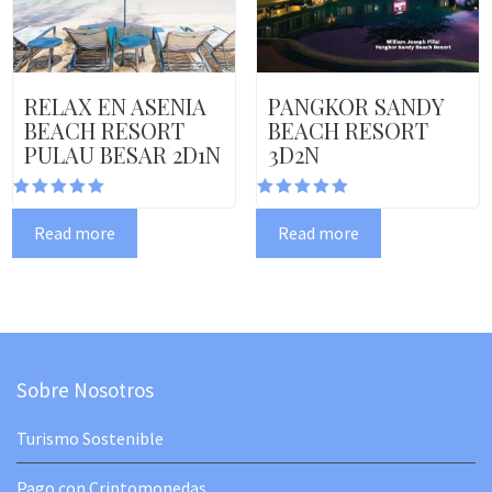
RELAX EN ASENIA
PANGKOR SANDY
BEACH RESORT
BEACH RESORT
PULAU BESAR 2D1N
3D2N
Rated
Rated
5.00
5.00
Read more
Read more
out of 5
out of 5
Sobre Nosotros
Turismo Sostenible
Pago con Criptomonedas