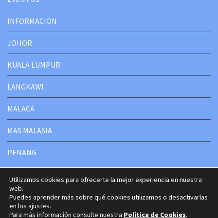
INFORMACION
JOHOR
KUALA LUMPUR
LANGKAWI
MALACA
MAS MALASIA
PENANG
Utilizamos cookies para ofrecerte la mejor experiencia en nuestra
web.
Puedes aprender más sobre qué cookies utilizamos o desactivarlas
Copyright © 2020-2025 Malasia Turismo
en los ajustes.
Travel Way by
Acme Themes
Para más información consulte nuestra
Política de Cookies
.