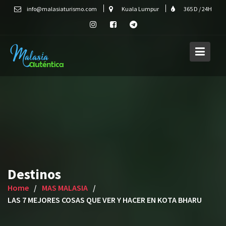
Skip
info@malasiaturismo.com
Kuala Lumpur
365 D / 24H
to
content
Destinos
Home
MAS MALASIA
LAS 7 MEJORES COSAS QUE VER Y HACER EN KOTA BHARU