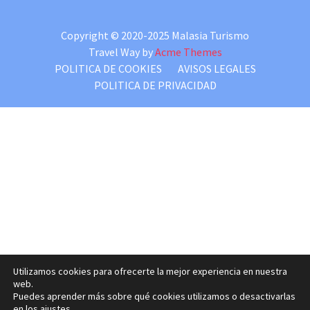
Copyright © 2020-2025 Malasia Turismo
Travel Way by
Acme Themes
POLITICA DE COOKIES
AVISOS LEGALES
POLITICA DE PRIVACIDAD
Utilizamos cookies para ofrecerte la mejor experiencia en nuestra
web.
Puedes aprender más sobre qué cookies utilizamos o desactivarlas
en los ajustes.