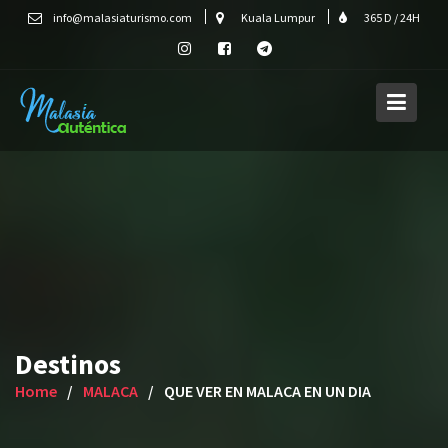
Skip
info@malasiaturismo.com
Kuala Lumpur
365 D / 24H
to
content
Destinos
Home
MALACA
QUE VER EN MALACA EN UN DIA