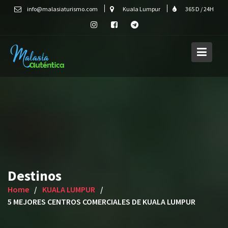
Skip
info@malasiaturismo.com
Kuala Lumpur
365 D / 24H
to
content
Destinos
Home
KUALA LUMPUR
5 MEJORES CENTROS COMERCIALES DE KUALA LUMPUR