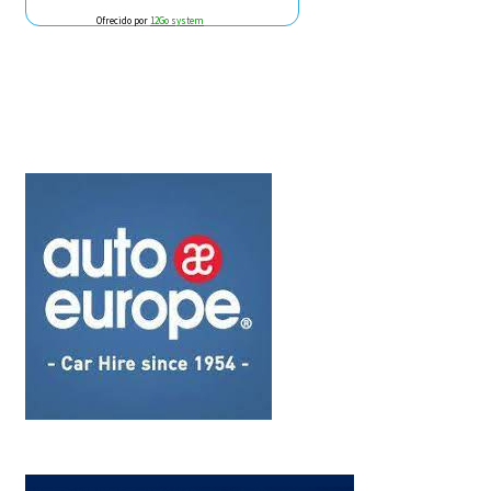
Ofrecido por
12Go system