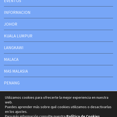
EVENTOS
INFORMACION
JOHOR
KUALA LUMPUR
LANGKAWI
MALACA
MAS MALASIA
PENANG
Utilizamos cookies para ofrecerte la mejor experiencia en nuestra
web.
Puedes aprender más sobre qué cookies utilizamos o desactivarlas
Copyright © 2020-2025 Malasia Turismo
en los ajustes.
Travel Way by
Acme Themes
Para más información consulte nuestra
Política de Cookies
.