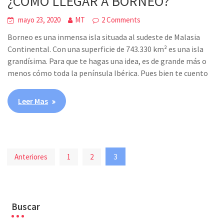
¿COMO LLEGAR A BORNEO?
mayo 23, 2020
MT
2 Comments
Borneo es una inmensa isla situada al sudeste de Malasia
Continental. Con una superficie de 743.330 km² es una isla
grandísima. Para que te hagas una idea, es de grande más o
menos cómo toda la península Ibérica. Pues bien te cuento
Leer Mas
Paginación
3
Anteriores
1
2
de
entradas
Buscar